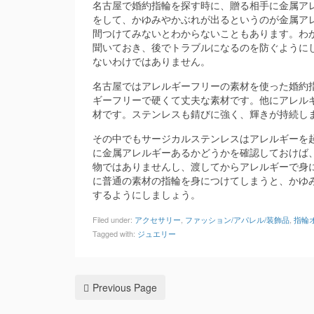
名古屋で婚約指輪を探す時に、贈る相手に金属ア
をして、かゆみやかぶれが出るというのが金属ア
間つけてみないとわからないこともあります。わ
聞いておき、後でトラブルになるのを防ぐように
ないわけではありません。
名古屋ではアレルギーフリーの素材を使った婚約
ギーフリーで硬くて丈夫な素材です。他にアレル
材です。ステンレスも錆びに強く、輝きが持続し
その中でもサージカルステンレスはアレルギーを
に金属アレルギーあるかどうかを確認しておけば
物ではありませんし、渡してからアレルギーで身
に普通の素材の指輪を身につけてしまうと、かゆ
するようにしましょう。
Filed under:
アクセサリー
,
ファッション/アパレル/装飾品
,
指輪
Tagged with:
ジュエリー
Previous Page