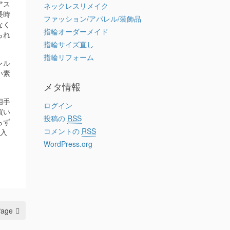
アス
ネックレスリメイク
長時
ファッション/アパレル/装飾品
なく
指輪オーダーメイド
られ
指輪サイズ直し
指輪リフォーム
レル
い素
メタ情報
相手
ログイン
買い
投稿の
RSS
らず
コメントの
RSS
購入
WordPress.org
Page