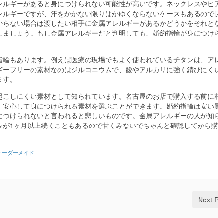
レルギーがあると身につけられない可能性が高いです。
ネックレスやピ
レルギーですが、汗をかかない限りはかゆくならないケースもあるので
からない場合は渡したい相手に金属アレルギーがあるかどうかをそれと
しましょう。もし金属アレルギーだと判明しても、婚約指輪が身につけ
指輪もあります。例えば医療の現場でもよく使われているチタンは、ア
ギーフリーの素材なのはジルコニウムで、酸やアルカリに強く錆びにく
ます。
起こしにくい素材として知られています。名古屋のお店で購入する前に
、安心して身につけられる素材を選ぶことができます。婚約指輪は安い
につけられないと言われると悲しいものです。金属アレルギーの人が知
みが1ヶ月以上続くこともあるので甘くみないでちゃんと確認してから
オーダーメイド
Next 