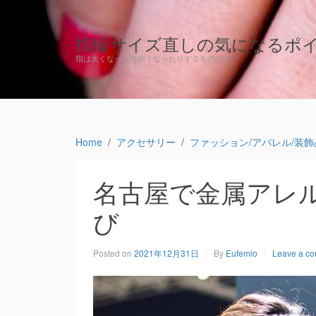
指輪サイズ直しの気になるポ
指は太くなったり細くなったりするものです
Home
アクセサリー
ファッション/アパレル/装飾
名古屋で金属アレ
び
Posted on
2021年12月31日
By
Eufemio
Leave a c